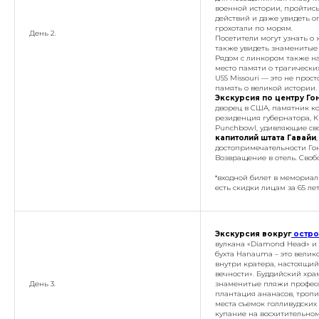
военной истории, пройтись
действий и даже увидеть о
грохотали по морям.
День 2.
Посетители могут узнать о
также увидеть знаменитые 
Рядом с линкором также н
место памяти о трагических
USS Missouri — это не прос
память о великой истории.
Экскурсия по центру Го
дворец в США, памятник ко
резиденция губернатора, К
Punchbowl, удивляющие сво
капитолий штата Гавайи
достопримечательности Гон
Возвращение в отель. Своб
*входной билет в мемориал
есть скидки лицам за 65 лет
Экскурсия вокруг
остро
вулкана «Diamond Head» и 
бухта Hanauma – это вели
внутри кратера, настоящий
вечности». Буддийский хра
День 3.
знаменитые пляжи професс
плантация ананасов, тропи
места съемок голливудских
купание на восхитительно