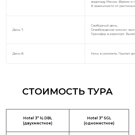
водопаду Маноа. (Время и п
В зависимости от расписани
Свободный день.
День 7.
Освобождение комнат, выпис
Трансфер в аэропорт. Вылет
День 8.
Ночь в самолете. Прилет до
СТОИМОСТЬ ТУРА
Hotel 3* ½ DBL
Hotel 3* SGL
(двухместное)
(одноместное)