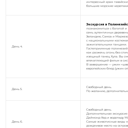
интересный храм гавайски
большие морские черепахи
Экскурсия в Полинезийс
познакомиться с богатой и
семь аутентичных деревень
Зеландию, Самоа и Маркезс
с национальными костюма
зажигательными танцами.
День 4.
Гостеприимные полинезий
как разжечь огонь без спи
изящный танец Хула. Вы см
впечатляющий фильм в сис
В завершение — ужин «шве
европейских блюд (ужин оп
Свободный день.
День 5.
По желанию, дополнительно
Свободный день.
Дополнительная экскурсия 
Даймонд-Хед и водопаду М
День 6.
Самые живописные виды на 
дождливое место на остров