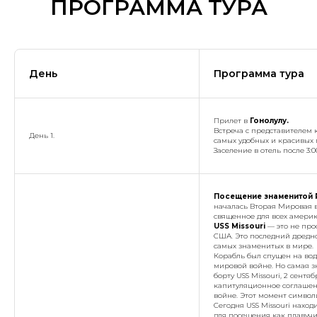
ПРОГРАММА ТУРА
День
Программа тура
Прилет в
Гонолулу.
Встреча с представителем
День 1.
самых удобных и красивых 
Заселение в отель после 3:
Посещение знаменитой P
началась Вторая Мировая в
священное для всех америк
USS Missouri
— это не про
США. Это последний дредн
самых знаменитых в мире.
Корабль был спущен на вод
мировой войне. Но самая з
борту USS Missouri, 2 сент
капитуляционное соглашен
войне. Этот момент символ
Сегодня USS Missouri наход
для посещения как плавучи