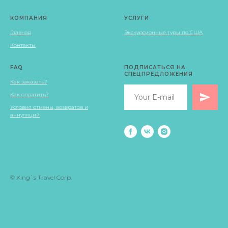
КОМПАНИЯ
УСЛУГИ
Главная
Экскурсионные туры по США
Контакты
FAQ
ПОДПИСАТЬСЯ НА
СПЕЦПРЕДЛОЖЕНИЯ
Как заказать?
Как оплатить?
Условия отмены, возвратов и
аннуляций
© King`s Travel Corp.